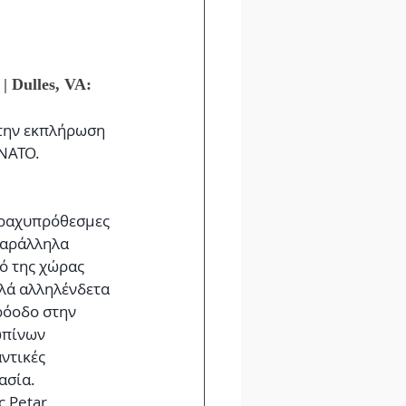
| Dulles, VA: 
την εκπλήρωση 
 ΝΑΤΟ.
βραχυπρόθεσμες 
παράλληλα 
ό της χώρας 
λλά αλληλένδετα 
ρόοδο στην 
ωπίνων 
ντικές 
ασία.
 Petar 