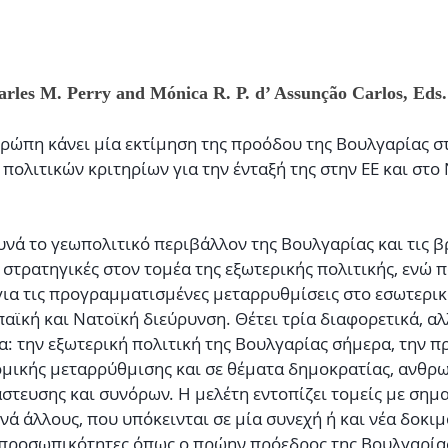
arles M. Perry and Mónica R. P. d’ Assunção Carlos, Eds. 
ρώπη κάνει μία εκτίμηση της προόδου της Βουλγαρίας σ
πολιτικών κριτηρίων για την ένταξή της στην ΕΕ και στο
υνά το γεωπολιτικό περιβάλλον της Βουλγαρίας και τις 
στρατηγικές στον τομέα της εξωτερικής πολιτικής, ενώ 
 για τις προγραμματισμένες μεταρρυθμίσεις στο εσωτερικ
παϊκή και Νατοϊκή διεύρυνση. Θέτει τρία διαφορετικά, α
α: την εξωτερική πολιτική της Βουλγαρίας σήμερα, την π
μικής μεταρρύθμισης και σε θέματα δημοκρατίας, ανθρ
στευσης και συνόρων. Η μελέτη εντοπίζει τομείς με σημα
υνά άλλους, που υπόκεινται σε μία συνεχή ή και νέα δοκιμ
προσωπικότητες όπως ο πρώην πρόεδρος της Βουλγαρίας