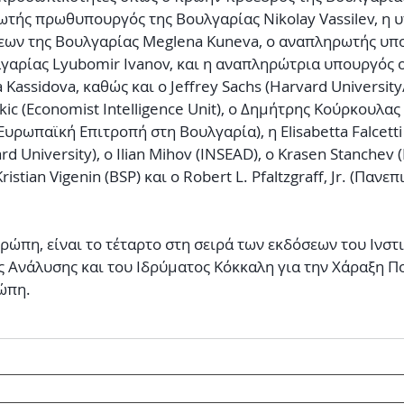
ωτής πρωθυπουργός της Βουλγαρίας Nikolay Vassilev, η 
ων της Βουλγαρίας Meglena Kuneva, ο αναπληρωτής υπ
γαρίας Lyubomir Ivanov, και η αναπληρώτρια υπουργός 
a Kassidova, καθώς και ο Jeffrey Sachs (Harvard Universit
ekic (Economist Intelligence Unit), ο Δημήτρης Κούρκουλας 
υρωπαϊκή Επιτροπή στη Βουλγαρία), η Elisabetta Falcetti 
d University), ο Ilian Mihov (INSEAD), ο Krasen Stanchev (I
stian Vigenin (BSP) και o Robert L. Pfaltzgraff, Jr. (Πανεπ
ρώπη, είναι το τέταρτο στη σειρά των εκδόσεων του Ινστ
ς Ανάλυσης και του Ιδρύματος Κόκκαλη για την Χάραξη Πο
ώπη.