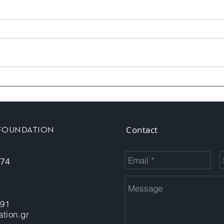
Contact
 FOUNDATION
 74
-91
tion.gr