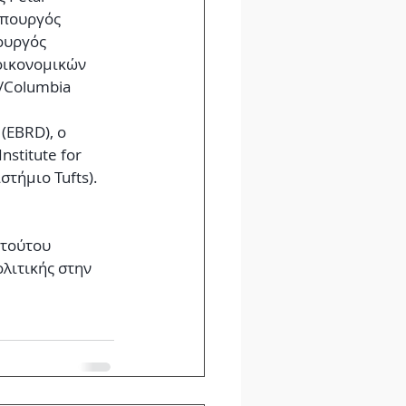
υπουργός 
ουργός 
οικονομικών 
y/Columbia 
(EBRD), ο 
nstitute for 
ιστήμιο Tufts).
ιτούτου 
λιτικής στην 