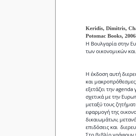
Keridis, Dimitris, Ch
Potomac Books, 2006
Η Βουλγαρία στην Ευ
των οικονομικών και 
Η έκδοση αυτή διερε
και μακροπρόθεσμες 
εξετάζει την agenda
σχετικά με την Ευρω
μεταξύ τους ζητήματ
εφαρμογή της οικονο
δικαιωμάτων, μετανά
επιδόσεις και  διερε
Στο βιβλίο γράφουν 