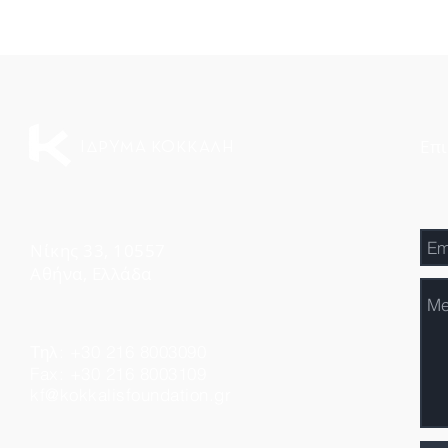
Επι
ΙΔΡΥΜΑ ΚΟΚΚΑΛΗ
Νίκης 33, 10557
Αθήνα, Ελλάδα
Τηλ: +30 216 8003090
Fax: +30 216 8003109
kf@kokkalisfoundation.gr