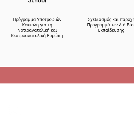
School
Πρόγραμμα Υποτροφιών
Σχεδιασμός και παροχ
Κόκκαλη για τη
Προγραμμάτων Διά Βίο
Νοτιοανατολική και
Εκπαίδευσης
Κεντροανατολική Ευρώπη
Επι
ΙΔΡΥΜΑ ΚΟΚΚΑΛΗ