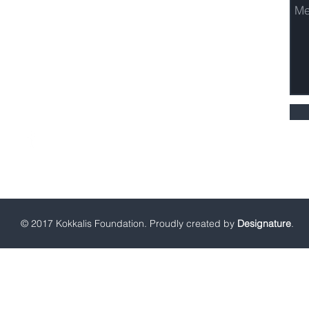
Τηλ: +30 216 8003090
Fax: +30 216 8003109
kf@kokkalisfoundation.gr
© 2017 Kokkalis Foundation. Proudly created by
Designature
.