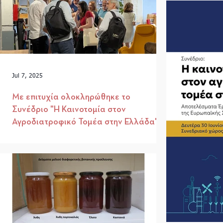
Jul 7, 2025
Με επιτυχία ολοκληρώθηκε το
Συνέδριο "Η Καινοτομία στον
Αγροδιατροφικό Τομέα στην Ελλάδα"
στις 30/6
Πραγματοποιήθηκε με επιτυχία, στις 30 Ιουνίου,
στο Συνεδριακό χώρο της Οργάνωσης ΓΗ το
Συνέδριο με τίτλο «Η Καινοτομία στον...