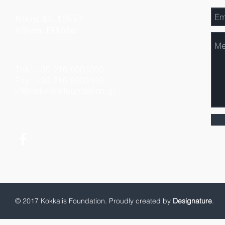
Νίκης 33, 10557
Αθήνα, Ελλάδα
Τηλ: +30 216 8003090
Fax: +30 216 8003109
kf@kokkalisfoundation.gr
© 2017 Kokkalis Foundation. Proudly created by
Designature
.