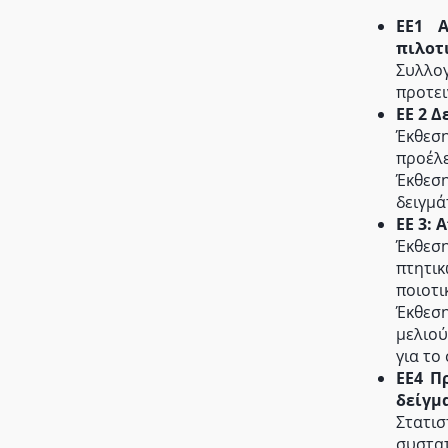
ΕΕ1 Α
πιλοτ
Συλλο
προτει
ΕΕ 2 
Έκθεσ
προέλ
Έκθεση
δειγμά
ΕΕ 3:
Έκθεσ
πτητι
ποιοτι
Έκθεσ
μελιο
για το
ΕΕ4 Π
δείγμ
Στατι
συστατ