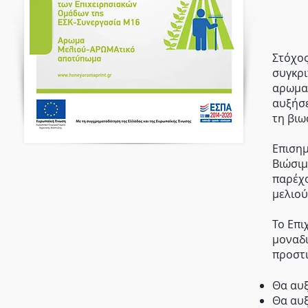
Στόχος
συγκρι
αρωματ
αυξήσε
τη βιω
Επισημ
Βιώσιμ
παρέχο
μελιού
Το Επι
μοναδι
προστι
Θα αυξ
Θα αυξ