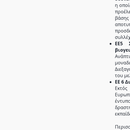
η οποί
προέλε
βάση
αποτυ
προσδ
συλλέ
ΕΕ5 
βιογε
Ανάπτ
μοναδι
Διεξα
του με
ΕΕ 6 
Εκτός
Ευρωπ
έντυπ
δραστ
εκπαίδ
Περι