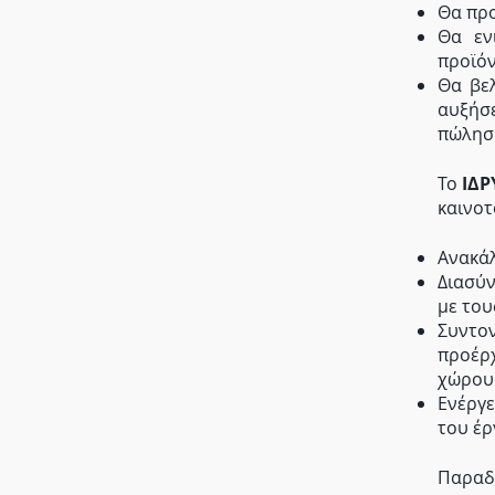
Θα προ
Θα εν
προϊόν
Θα βε
αυξήσ
πώλησ
Το
ΙΔΡ
καινοτ
Ανακά
Διασύν
με του
Συντον
προέρχ
χώρου
Ενέργε
του έρ
Παραδ