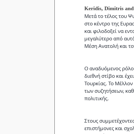
Keridis, Dimitris and
Μετά το τέλος του Ψ
στο κέντρο της Ευρα
και φιλοδοξεί να εν
μεγαλύτερο από αυτό
Μέση Ανατολή και το
Ο αναδυόμενος ρόλος 
διεθνή στίβο και έχε
Τουρκίας. Το Μέλλον 
των συζητήσεων, καθ
πολιτικής.
Στους συμμετέχοντε
επιστήμονες και σχολ