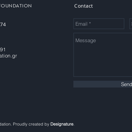
Contact
 FOUNDATION
 74
-91
tion.gr
Sen
dation. Proudly created by
Designature
.