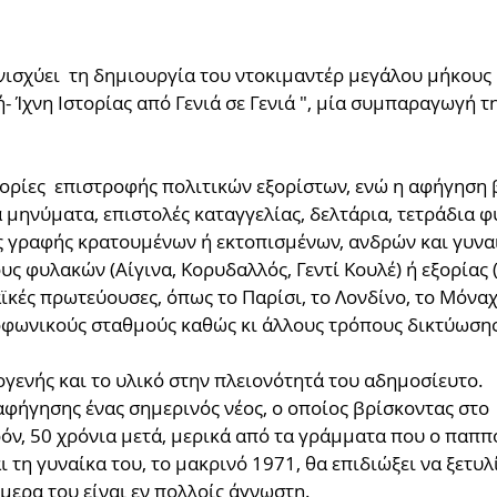
νισχύει  τη δημιουργία του ντοκιμαντέρ μεγάλου μήκους
- Ίχνη Ιστορίας από Γενιά σε Γενιά ", μία συμπαραγωγή της
ορίες  επιστροφής πολιτικών εξορίστων, ενώ η αφήγηση β
μηνύματα, επιστολές καταγγελίας, δελτάρια, τετράδια φυ
ς γραφής κρατουμένων ή εκτοπισμένων, ανδρών και γυνα
υς φυλακών (Αίγινα, Κορυδαλλός, Γεντί Κουλέ) ή εξορίας (
ϊκές πρωτεύουσες, όπως το Παρίσι, το Λονδίνο, το Μόναχ
ωνικούς σταθμούς καθώς κι άλλους τρόπους δικτύωσης 
ογενής και το υλικό στην πλειονότητά του αδημοσίευτο. 
φήγησης ένας σημερινός νέος, ο οποίος βρίσκοντας στο 
όν, 50 χρόνια μετά, μερικά από τα γράμματα που ο παππο
ι τη γυναίκα του, το μακρινό 1971, θα επιδιώξει να ξετυλί
μερα του είναι εν πολλοίς άγνωστη. 