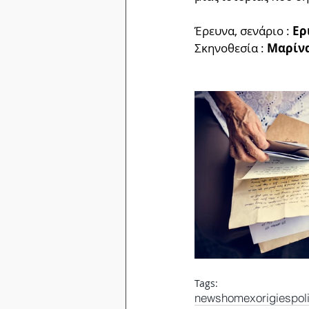
Έρευνα, σενάριο : 
Ερ
Σκηνοθεσία : 
Μαρίνα
Tags:
news
home
xorigiespol