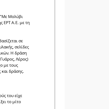
 "Με Μολύβι 
 ΕΡΤ Α.Ε. με τη 
ασίζεται σε 
λακής, σελίδες 
ικών. Η δράση 
Γυάρος, Λέρος) 
ο με τους 
και δράσης.  
ύς του είχε 
ξει το μίτο 