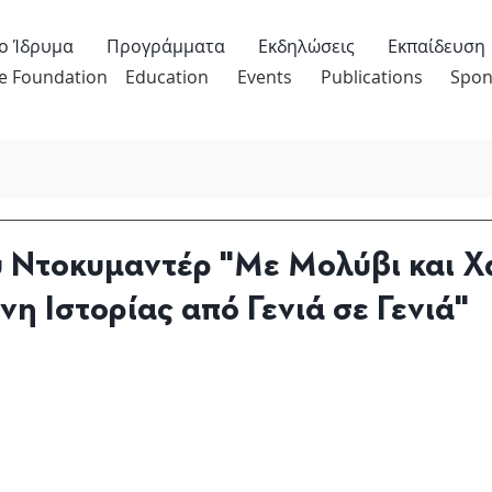
ο Ίδρυμα
Προγράμματα
Εκδηλώσεις
Εκπαίδευση
e Foundation
Education
Events
Publications
Spon
 Ντοκυμαντέρ "Με Μολύβι και Χ
νη Ιστορίας από Γενιά σε Γενιά"