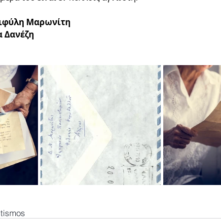
ιφύλη Μαρωνίτη 
 Δανέζη
itismos