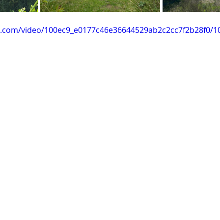
tic.com/video/100ec9_e0177c46e36644529ab2c2cc7f2b28f0/1