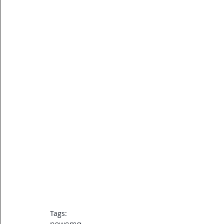
Tags:
news
mq