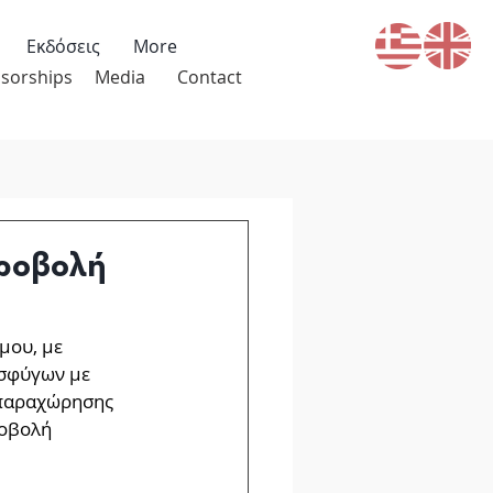
Εκδόσεις
More
sorships
Media
Contact
Προβολή
η
ου, με 
σφύγων με 
 παραχώρησης 
οβολή 